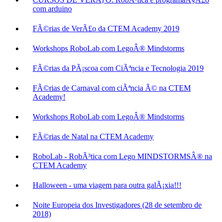
com arduino
FÃ©rias de VerÃ£o da CTEM Academy 2019
Workshops RoboLab com LegoÂ® Mindstorms
FÃ©rias da PÃ¡scoa com CiÃªncia e Tecnologia 2019
FÃ©rias de Carnaval com ciÃªncia Ã© na CTEM
Academy!
Workshops RoboLab com LegoÂ® Mindstorms
FÃ©rias de Natal na CTEM Academy
RoboLab - RobÃ³tica com Lego MINDSTORMSÂ® na
CTEM Academy
Halloween - uma viagem para outra galÃ¡xia!!!
Noite Europeia dos Investigadores (28 de setembro de
2018)