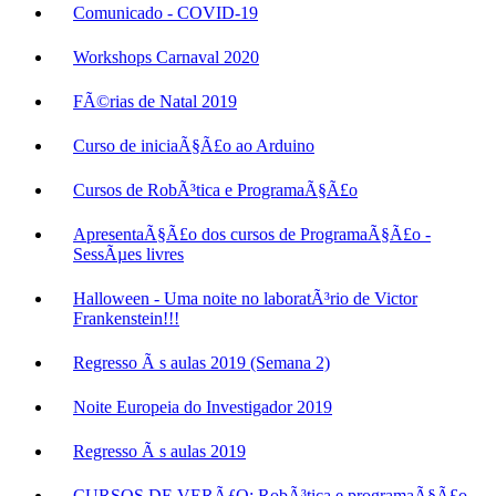
Comunicado - COVID-19
Workshops Carnaval 2020
FÃ©rias de Natal 2019
Curso de iniciaÃ§Ã£o ao Arduino
Cursos de RobÃ³tica e ProgramaÃ§Ã£o
ApresentaÃ§Ã£o dos cursos de ProgramaÃ§Ã£o -
SessÃµes livres
Halloween - Uma noite no laboratÃ³rio de Victor
Frankenstein!!!
Regresso Ã s aulas 2019 (Semana 2)
Noite Europeia do Investigador 2019
Regresso Ã s aulas 2019
CURSOS DE VERÃƒO: RobÃ³tica e programaÃ§Ã£o