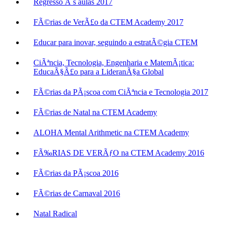
Regresso Ã s aulas 2017
FÃ©rias de VerÃ£o da CTEM Academy 2017
Educar para inovar, seguindo a estratÃ©gia CTEM
CiÃªncia, Tecnologia, Engenharia e MatemÃ¡tica:
EducaÃ§Ã£o para a LideranÃ§a Global
FÃ©rias da PÃ¡scoa com CiÃªncia e Tecnologia 2017
FÃ©rias de Natal na CTEM Academy
ALOHA Mental Arithmetic na CTEM Academy
FÃ‰RIAS DE VERÃƒO na CTEM Academy 2016
FÃ©rias da PÃ¡scoa 2016
FÃ©rias de Carnaval 2016
Natal Radical