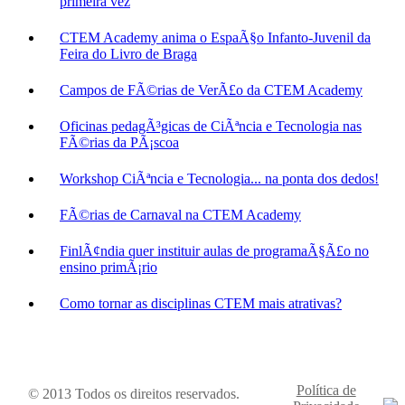
primeira vez
CTEM Academy anima o EspaÃ§o Infanto-Juvenil da
Feira do Livro de Braga
Campos de FÃ©rias de VerÃ£o da CTEM Academy
Oficinas pedagÃ³gicas de CiÃªncia e Tecnologia nas
FÃ©rias da PÃ¡scoa
Workshop CiÃªncia e Tecnologia... na ponta dos dedos!
FÃ©rias de Carnaval na CTEM Academy
FinlÃ¢ndia quer instituir aulas de programaÃ§Ã£o no
ensino primÃ¡rio
Como tornar as disciplinas CTEM mais atrativas?
Política de
© 2013 Todos os direitos reservados.