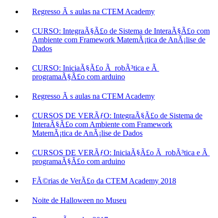
Regresso Ã s aulas na CTEM Academy
CURSO: IntegraÃ§Ã£o de Sistema de InteraÃ§Ã£o com
Ambiente com Framework MatemÃ¡tica de AnÃ¡lise de
Dados
CURSO: IniciaÃ§Ã£o Ã robÃ³tica e Ã
programaÃ§Ã£o com arduino
Regresso Ã s aulas na CTEM Academy
CURSOS DE VERÃƒO: IntegraÃ§Ã£o de Sistema de
InteraÃ§Ã£o com Ambiente com Framework
MatemÃ¡tica de AnÃ¡lise de Dados
CURSOS DE VERÃƒO: IniciaÃ§Ã£o Ã robÃ³tica e Ã
programaÃ§Ã£o com arduino
FÃ©rias de VerÃ£o da CTEM Academy 2018
Noite de Halloween no Museu