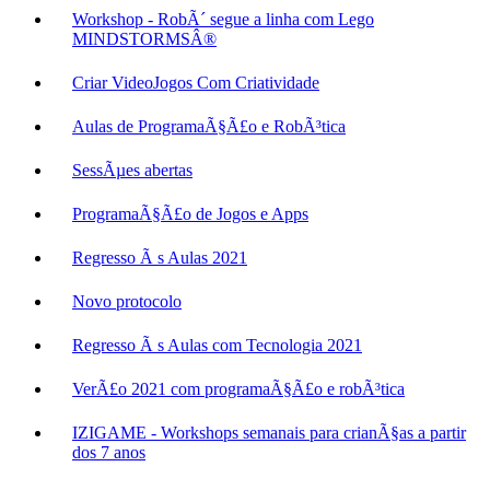
Workshop - RobÃ´ segue a linha com Lego
MINDSTORMSÂ®
Criar VideoJogos Com Criatividade
Aulas de ProgramaÃ§Ã£o e RobÃ³tica
SessÃµes abertas
ProgramaÃ§Ã£o de Jogos e Apps
Regresso Ã s Aulas 2021
Novo protocolo
Regresso Ã s Aulas com Tecnologia 2021
VerÃ£o 2021 com programaÃ§Ã£o e robÃ³tica
IZIGAME - Workshops semanais para crianÃ§as a partir
dos 7 anos