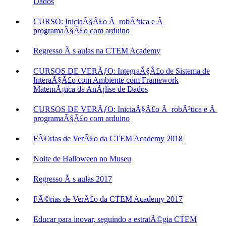
Dados
CURSO: IniciaÃ§Ã£o Ã robÃ³tica e Ã
programaÃ§Ã£o com arduino
Regresso Ã s aulas na CTEM Academy
CURSOS DE VERÃƒO: IntegraÃ§Ã£o de Sistema de
InteraÃ§Ã£o com Ambiente com Framework
MatemÃ¡tica de AnÃ¡lise de Dados
CURSOS DE VERÃƒO: IniciaÃ§Ã£o Ã robÃ³tica e Ã
programaÃ§Ã£o com arduino
FÃ©rias de VerÃ£o da CTEM Academy 2018
Noite de Halloween no Museu
Regresso Ã s aulas 2017
FÃ©rias de VerÃ£o da CTEM Academy 2017
Educar para inovar, seguindo a estratÃ©gia CTEM