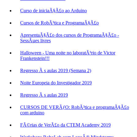
Curso de iniciaÃ§Ã£o ao Arduino
Cursos de RobÃ³tica e ProgramaÃ§Ã£o
ApresentaÃ§Ã£o dos cursos de ProgramaÃ§Ã£o -
SessÃµes livres
Halloween - Uma noite no laboratÃ³rio de Victor
Frankenstein!!!
Regresso Ã s aulas 2019 (Semana 2)
Noite Europeia do Investigador 2019
Regresso Ã s aulas 2019
CURSOS DE VERÃƒO: RobÃ³tica e programaÃ§Ã£o
com arduino
FÃ©rias de VerÃ£o da CTEM Academy 2019