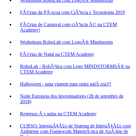
Workshops RoboLab com LegoÂ® Mindstorms
FÃ©rias da PÃ¡scoa com CiÃªncia e Tecnologia 2019
FÃ©rias de Carnaval com ciÃªncia Ã© na CTEM
Academy!
Workshops RoboLab com LegoÂ® Mindstorms
FÃ©rias de Natal na CTEM Academy
RoboLab - RobÃ³tica com Lego MINDSTORMSÂ® na
CTEM Academy
Halloween - uma viagem para outra galÃ¡xia!!!
Noite Europeia dos Investigadores (28 de setembro de
2018)
Regresso Ã s aulas na CTEM Academy
CURSO: IntegraÃ§Ã£o de Sistema de InteraÃ§Ã£o com
Ambiente com Framework MatemÃ¡tica de AnÃ¡lise de