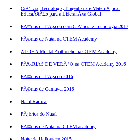
CiÃªncia, Tecnologia, Engenharia e MatemÃ¡tica:
EducaÃ§Ã£o para a LideranÃ§a Global
FÃ©rias da PÃ¡scoa com CiÃªncia e Tecnologia 2017
FÃ©rias de Natal na CTEM Academy
ALOHA Mental Arithmetic na CTEM Academy
FÃ‰RIAS DE VERÃƒO na CTEM Academy 2016
FÃ©rias da PÃ¡scoa 2016
FÃ©rias de Carnaval 2016
Natal Radical
FÃ¡brica do Natal
FÃ©rias de Natal na CTEM academy
Noite de Halloween 2015