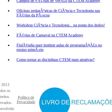
Campos de FÃ©rias de VerÃ£o da CTEM Academy
Oficinas pedagÃ³gicas de CiÃªncia e Tecnologia nas
FÃ©rias da PÃ¡scoa
Workshop CiÃªncia e Tecnologia... na ponta dos dedos!
FÃ©rias de Carnaval na CTEM Academy
FinlÃ¢ndia quer instituir aulas de programaÃ§Ã£o no
ensino primÃ¡rio
Como tornar as disciplinas CTEM mais atrativas?
 2013
dos os
ireitos
Política de
Privacidade
ervados.
nvolvido