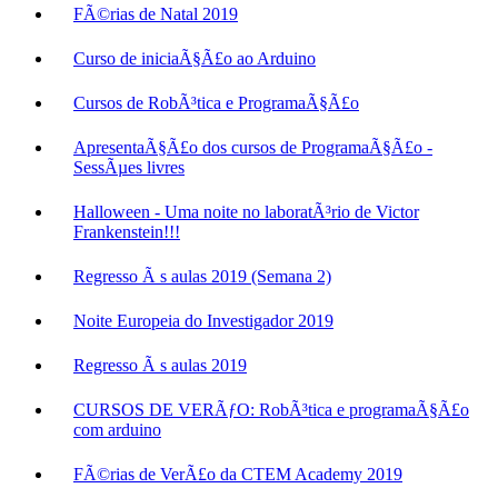
FÃ©rias de Natal 2019
Curso de iniciaÃ§Ã£o ao Arduino
Cursos de RobÃ³tica e ProgramaÃ§Ã£o
ApresentaÃ§Ã£o dos cursos de ProgramaÃ§Ã£o -
SessÃµes livres
Halloween - Uma noite no laboratÃ³rio de Victor
Frankenstein!!!
Regresso Ã s aulas 2019 (Semana 2)
Noite Europeia do Investigador 2019
Regresso Ã s aulas 2019
CURSOS DE VERÃƒO: RobÃ³tica e programaÃ§Ã£o
com arduino
FÃ©rias de VerÃ£o da CTEM Academy 2019