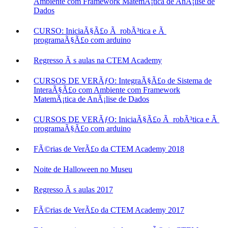
Ambiente com Framework MatemÃ¡tica de AnÃ¡lise de
Dados
CURSO: IniciaÃ§Ã£o Ã robÃ³tica e Ã
programaÃ§Ã£o com arduino
Regresso Ã s aulas na CTEM Academy
CURSOS DE VERÃƒO: IntegraÃ§Ã£o de Sistema de
InteraÃ§Ã£o com Ambiente com Framework
MatemÃ¡tica de AnÃ¡lise de Dados
CURSOS DE VERÃƒO: IniciaÃ§Ã£o Ã robÃ³tica e Ã
programaÃ§Ã£o com arduino
FÃ©rias de VerÃ£o da CTEM Academy 2018
Noite de Halloween no Museu
Regresso Ã s aulas 2017
FÃ©rias de VerÃ£o da CTEM Academy 2017