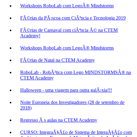
Workshops RoboLab com LegoÂ® Mindstorms
FÃ©rias da PÃ¡scoa com CiÃªncia e Tecnologia 2019
FÃ©rias de Carnaval com ciÃªncia Ã© na CTEM
Academy!
Workshops RoboLab com LegoÂ® Mindstorms
FÃ©rias de Natal na CTEM Academy
RoboLab - RobÃ³tica com Lego MINDSTORMSÂ® na
CTEM Academy
Halloween - uma viagem para outra galÃ¡xia!!!
Noite Europeia dos Investigadores (28 de setembro de
2018)
Regresso Ã s aulas na CTEM Academy
CURSO: IntegraÃ§Ã£o de Sistema de InteraÃ§Ã£o com