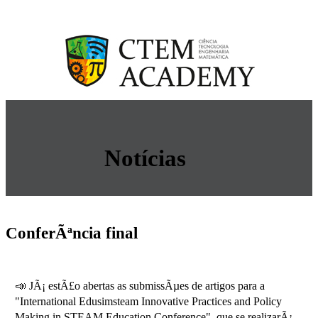
Notícias
ConferÃªncia final
📣 JÃ¡ estÃ£o abertas as submissÃµes de artigos para a
"International Edusimsteam Innovative Practices and Policy
Making in STEAM Education Conference", que se realizarÃ¡