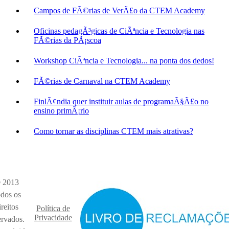
Campos de FÃ©rias de VerÃ£o da CTEM Academy
Oficinas pedagÃ³gicas de CiÃªncia e Tecnologia nas
FÃ©rias da PÃ¡scoa
Workshop CiÃªncia e Tecnologia... na ponta dos dedos!
FÃ©rias de Carnaval na CTEM Academy
FinlÃ¢ndia quer instituir aulas de programaÃ§Ã£o no
ensino primÃ¡rio
Como tornar as disciplinas CTEM mais atrativas?
 2013
dos os
ireitos
Política de
Privacidade
ervados.