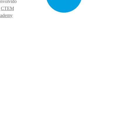
nvolvido
r
CTEM
ademy