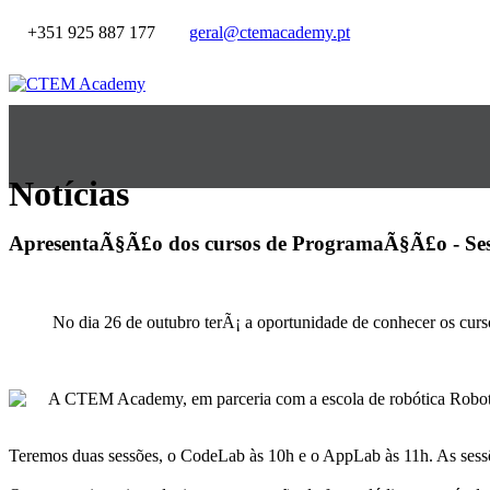
+351 925 887 177
geral@ctemacademy.pt
Notícias
ApresentaÃ§Ã£o dos cursos de ProgramaÃ§Ã£o - Sess
No dia 26 de outubro terÃ¡ a oportunidade de conhecer os c
A CTEM Academy, em parceria com a escola de robótica Robot4li
Teremos duas sessões, o CodeLab às 10h e o AppLab às 11h. As sessões