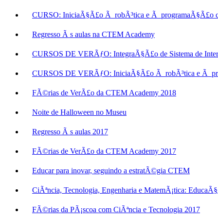
CURSO: IniciaÃ§Ã£o Ã robÃ³tica e Ã programaÃ§Ã£o c
Regresso Ã s aulas na CTEM Academy
CURSOS DE VERÃƒO: IntegraÃ§Ã£o de Sistema de Inter
CURSOS DE VERÃƒO: IniciaÃ§Ã£o Ã robÃ³tica e Ã pr
FÃ©rias de VerÃ£o da CTEM Academy 2018
Noite de Halloween no Museu
Regresso Ã s aulas 2017
FÃ©rias de VerÃ£o da CTEM Academy 2017
Educar para inovar, seguindo a estratÃ©gia CTEM
CiÃªncia, Tecnologia, Engenharia e MatemÃ¡tica: EducaÃ
FÃ©rias da PÃ¡scoa com CiÃªncia e Tecnologia 2017