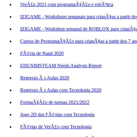
VerÃ£o 2021 com programaÃ§Ã£o e robÃ³tica
IZIGAME - Workshops semanais para crianÃ§as a partir do
IZIGAME - Workshop semanal de ROBLOX para crianÃ§as a
Cursos de ProgramaÃ§Ã£o para crianÃ§as a partir dos 7 an
FÃ©ria de Natal 2020
EDUSIMSTEAM Needs Analysis Report
Regresso Ã s Aulas 2020
Regresso Ã s Aulas com Tecnologia 2020
FormaÃ§Ã£o de turmas 2021/2022
Jogo 2D das FÃ©rias com Tecnologia
FÃ©rias de VerÃ£o com Tecnologia