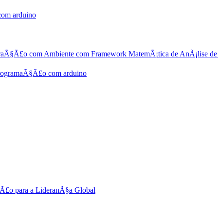
om arduino
aÃ§Ã£o com Ambiente com Framework MatemÃ¡tica de AnÃ¡lise de
ogramaÃ§Ã£o com arduino
§Ã£o para a LideranÃ§a Global