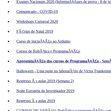
Exames Nacionais 2020 (InformaÃ§Ãµes de prova - 8 de j
Comunicado - COVID-19
Workshops Carnaval 2020
FÃ©rias de Natal 2019
Curso de iniciaÃ§Ã£o ao Arduino
Cursos de RobÃ³tica e ProgramaÃ§Ã£o
ApresentaÃ§Ã£o dos cursos de ProgramaÃ§Ã£o - SessÃµ
Halloween - Uma noite no laboratÃ³rio de Victor Frankenste
Regresso Ã s aulas 2019 (Semana 2)
Noite Europeia do Investigador 2019
Regresso Ã s aulas 2019
CURSOS DE VERÃƒO: RobÃ³tica e programaÃ§Ã£o com