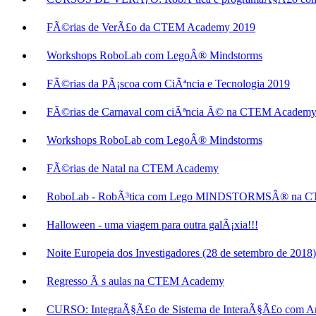
FÃ©rias de VerÃ£o da CTEM Academy 2019
Workshops RoboLab com LegoÂ® Mindstorms
FÃ©rias da PÃ¡scoa com CiÃªncia e Tecnologia 2019
FÃ©rias de Carnaval com ciÃªncia Ã© na CTEM Academy
Workshops RoboLab com LegoÂ® Mindstorms
FÃ©rias de Natal na CTEM Academy
RoboLab - RobÃ³tica com Lego MINDSTORMSÂ® na 
Halloween - uma viagem para outra galÃ¡xia!!!
Noite Europeia dos Investigadores (28 de setembro de 2018)
Regresso Ã s aulas na CTEM Academy
CURSO: IntegraÃ§Ã£o de Sistema de InteraÃ§Ã£o com Am