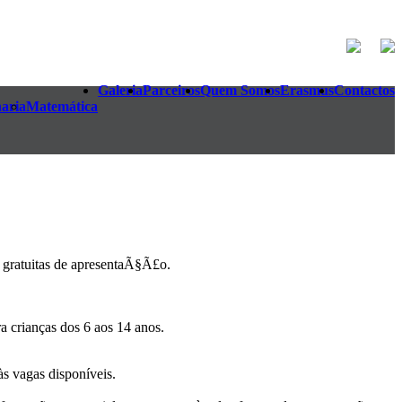
Galeria
Parceiros
Quem Somos
Erasmus
Contactos
aria
Matemática
gratuitas de apresentaÃ§Ã£o.
 crianças dos 6 aos 14 anos.
às vagas disponíveis.