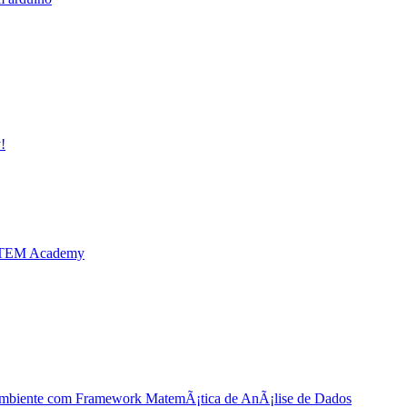
!
CTEM Academy
biente com Framework MatemÃ¡tica de AnÃ¡lise de Dados