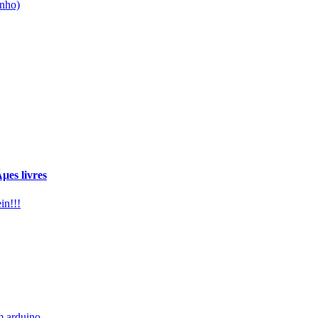
unho)
es livres
in!!!
 arduino