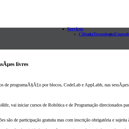
Serviços
Ciência
Tecnologia
Engenh
Ãµes livres
ursos de programaÃ§Ã£o por blocos, CodeLab e AppLabb, nas sessÃµes 
fe, vai iniciar cursos de Robótica e de Programação direcionados para
 são de participação gratuita mas com inscrição obrigatória e sujeita 