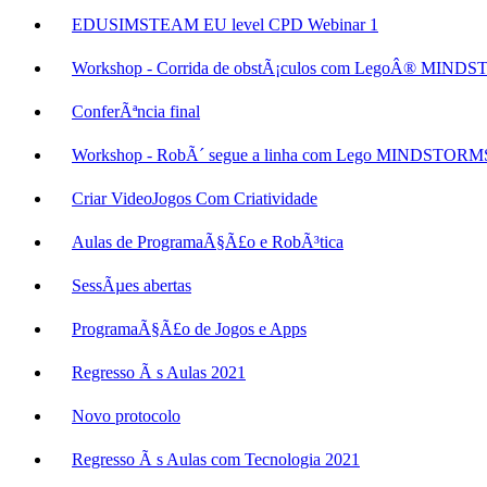
EDUSIMSTEAM EU level CPD Webinar 1
Workshop - Corrida de obstÃ¡culos com LegoÂ® MIN
ConferÃªncia final
Workshop - RobÃ´ segue a linha com Lego MINDSTOR
Criar VideoJogos Com Criatividade
Aulas de ProgramaÃ§Ã£o e RobÃ³tica
SessÃµes abertas
ProgramaÃ§Ã£o de Jogos e Apps
Regresso Ã s Aulas 2021
Novo protocolo
Regresso Ã s Aulas com Tecnologia 2021