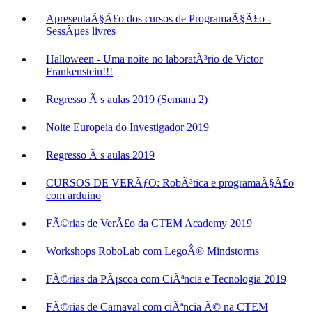
ApresentaÃ§Ã£o dos cursos de ProgramaÃ§Ã£o -
SessÃµes livres
Halloween - Uma noite no laboratÃ³rio de Victor
Frankenstein!!!
Regresso Ã s aulas 2019 (Semana 2)
Noite Europeia do Investigador 2019
Regresso Ã s aulas 2019
CURSOS DE VERÃƒO: RobÃ³tica e programaÃ§Ã£o
com arduino
FÃ©rias de VerÃ£o da CTEM Academy 2019
Workshops RoboLab com LegoÂ® Mindstorms
FÃ©rias da PÃ¡scoa com CiÃªncia e Tecnologia 2019
FÃ©rias de Carnaval com ciÃªncia Ã© na CTEM