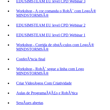
EDUSIMSTEAM EU level CPD Webinar 3
Workshop - A cor comanda o RobÃ´ com LegoÂ®
MINDSTORMSÂ®
EDUSIMSTEAM EU level CPD Webinar 2
EDUSIMSTEAM EU level CPD Webinar 1
Workshop - Corrida de obstÃ¡culos com LegoÂ®
MINDSTORMSÂ®
ConferÃªncia final
Workshop - RobÃ´ segue a linha com Lego
MINDSTORMSÂ®
Criar VideoJogos Com Criatividade
Aulas de ProgramaÃ§Ã£o e RobÃ³tica
SessÃµes abertas