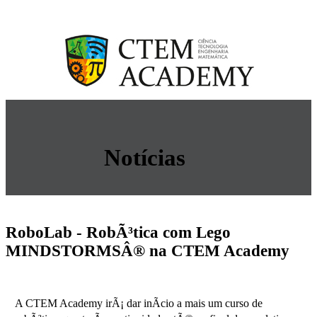
Notícias
RoboLab - RobÃ³tica com Lego
MINDSTORMSÂ® na CTEM Academy
A CTEM Academy irÃ¡ dar inÃ­cio a mais um curso de