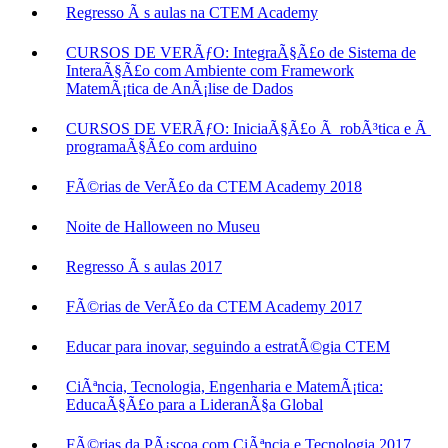
Regresso Ã s aulas na CTEM Academy
CURSOS DE VERÃƒO: IntegraÃ§Ã£o de Sistema de
InteraÃ§Ã£o com Ambiente com Framework
MatemÃ¡tica de AnÃ¡lise de Dados
CURSOS DE VERÃƒO: IniciaÃ§Ã£o Ã robÃ³tica e Ã
programaÃ§Ã£o com arduino
FÃ©rias de VerÃ£o da CTEM Academy 2018
Noite de Halloween no Museu
Regresso Ã s aulas 2017
FÃ©rias de VerÃ£o da CTEM Academy 2017
Educar para inovar, seguindo a estratÃ©gia CTEM
CiÃªncia, Tecnologia, Engenharia e MatemÃ¡tica:
EducaÃ§Ã£o para a LideranÃ§a Global
FÃ©rias da PÃ¡scoa com CiÃªncia e Tecnologia 2017