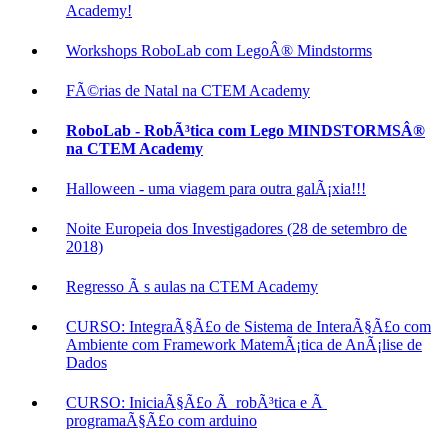
Academy!
Workshops RoboLab com LegoÂ® Mindstorms
FÃ©rias de Natal na CTEM Academy
RoboLab - RobÃ³tica com Lego MINDSTORMSÂ®
na CTEM Academy
Halloween - uma viagem para outra galÃ¡xia!!!
Noite Europeia dos Investigadores (28 de setembro de
2018)
Regresso Ã s aulas na CTEM Academy
CURSO: IntegraÃ§Ã£o de Sistema de InteraÃ§Ã£o com
Ambiente com Framework MatemÃ¡tica de AnÃ¡lise de
Dados
CURSO: IniciaÃ§Ã£o Ã robÃ³tica e Ã
programaÃ§Ã£o com arduino