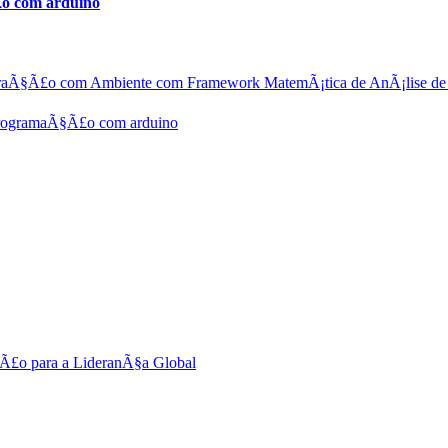
o com arduino
aÃ§Ã£o com Ambiente com Framework MatemÃ¡tica de AnÃ¡lise de
ogramaÃ§Ã£o com arduino
§Ã£o para a LideranÃ§a Global