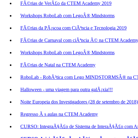
FÃ©rias de VerÃ£o da CTEM Academy 2019
Workshops RoboLab com LegoÂ® Mindstorms
FÃ©rias da PÃ¡scoa com CiÃªncia e Tecnologia 2019
FÃ©rias de Carnaval com ciÃªncia Ã© na CTEM Academy
Workshops RoboLab com LegoÂ® Mindstorms
FÃ©rias de Natal na CTEM Academy
RoboLab - RobÃ³tica com Lego MINDSTORMSÂ® na 
Halloween - uma viagem para outra galÃ¡xia!!!
Noite Europeia dos Investigadores (28 de setembro de 2018)
Regresso Ã s aulas na CTEM Academy
CURSO: IntegraÃ§Ã£o de Sistema de InteraÃ§Ã£o com Am