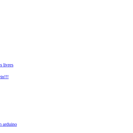
 livres
in!!!
 arduino