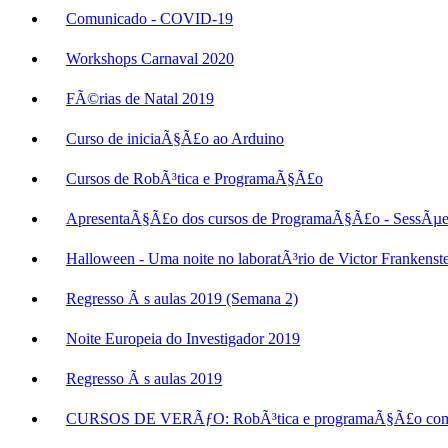
Comunicado - COVID-19
Workshops Carnaval 2020
FÃ©rias de Natal 2019
Curso de iniciaÃ§Ã£o ao Arduino
Cursos de RobÃ³tica e ProgramaÃ§Ã£o
ApresentaÃ§Ã£o dos cursos de ProgramaÃ§Ã£o - SessÃµes
Halloween - Uma noite no laboratÃ³rio de Victor Frankenste
Regresso Ã s aulas 2019 (Semana 2)
Noite Europeia do Investigador 2019
Regresso Ã s aulas 2019
CURSOS DE VERÃƒO: RobÃ³tica e programaÃ§Ã£o com