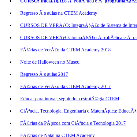
CURSO: IniciaÃ§Ã£o Ã robÃ³tica e Ã programaÃ§Ã£
Regresso Ã s aulas na CTEM Academy
CURSOS DE VERÃƒO: IntegraÃ§Ã£o de Sistema de Inter
CURSOS DE VERÃƒO: IniciaÃ§Ã£o Ã robÃ³tica e Ã pr
FÃ©rias de VerÃ£o da CTEM Academy 2018
Noite de Halloween no Museu
Regresso Ã s aulas 2017
FÃ©rias de VerÃ£o da CTEM Academy 2017
Educar para inovar, seguindo a estratÃ©gia CTEM
CiÃªncia, Tecnologia, Engenharia e MatemÃ¡tica: EducaÃ
FÃ©rias da PÃ¡scoa com CiÃªncia e Tecnologia 2017
FÃ©rias de Natal na CTEM Academy