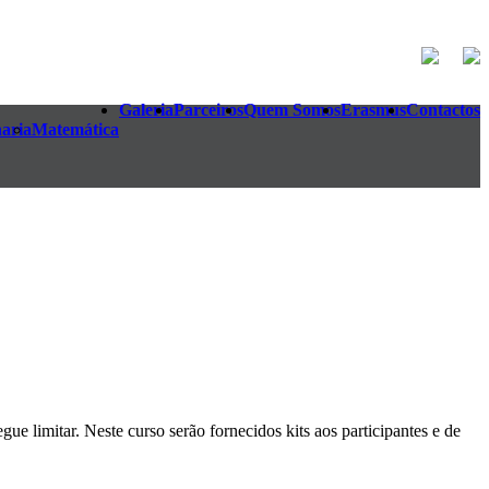
Galeria
Parceiros
Quem Somos
Erasmus
Contactos
aria
Matemática
e limitar. Neste curso serão fornecidos kits aos participantes e de