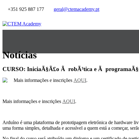
+351 925 887 177
geral@ctemacademy.pt
Notícias
CURSO: IniciaÃ§Ã£o Ã robÃ³tica e Ã programaÃ§
Mais informações e inscrições
AQUI
.
Mais informações e inscrições
AQUI
.
Arduíno é uma plataforma de prototipagem eletrónica de hardware livre
uma forma simples, detalhada e acessível a quem está a começar, serã
No final do curso será atribuído um diploma e um certificado de parti