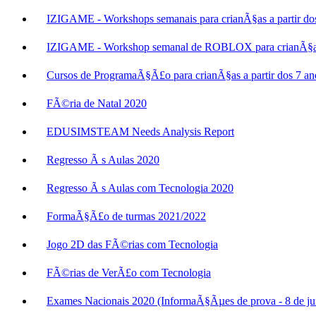
IZIGAME - Workshops semanais para crianÃ§as a partir do
IZIGAME - Workshop semanal de ROBLOX para crianÃ§as a
Cursos de ProgramaÃ§Ã£o para crianÃ§as a partir dos 7 an
FÃ©ria de Natal 2020
EDUSIMSTEAM Needs Analysis Report
Regresso Ã s Aulas 2020
Regresso Ã s Aulas com Tecnologia 2020
FormaÃ§Ã£o de turmas 2021/2022
Jogo 2D das FÃ©rias com Tecnologia
FÃ©rias de VerÃ£o com Tecnologia
Exames Nacionais 2020 (InformaÃ§Ãµes de prova - 8 de j