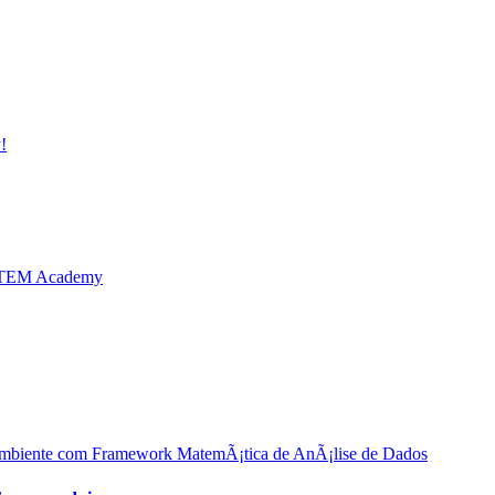
!
CTEM Academy
biente com Framework MatemÃ¡tica de AnÃ¡lise de Dados