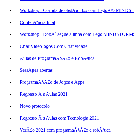
Workshop - Corrida de obstÃ¡culos com LegoÂ® MIN
ConferÃªncia final
Workshop - RobÃ´ segue a linha com Lego MINDSTOR
Criar VideoJogos Com Criatividade
Aulas de ProgramaÃ§Ã£o e RobÃ³tica
SessÃµes abertas
ProgramaÃ§Ã£o de Jogos e Apps
Regresso Ã s Aulas 2021
Novo protocolo
Regresso Ã s Aulas com Tecnologia 2021
VerÃ£o 2021 com programaÃ§Ã£o e robÃ³tica