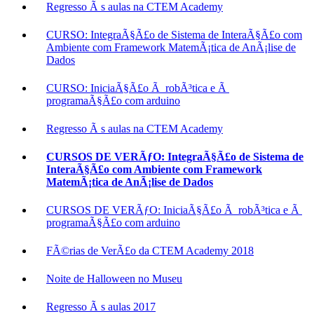
Regresso Ã s aulas na CTEM Academy
CURSO: IntegraÃ§Ã£o de Sistema de InteraÃ§Ã£o com
Ambiente com Framework MatemÃ¡tica de AnÃ¡lise de
Dados
CURSO: IniciaÃ§Ã£o Ã robÃ³tica e Ã
programaÃ§Ã£o com arduino
Regresso Ã s aulas na CTEM Academy
CURSOS DE VERÃƒO: IntegraÃ§Ã£o de Sistema de
InteraÃ§Ã£o com Ambiente com Framework
MatemÃ¡tica de AnÃ¡lise de Dados
CURSOS DE VERÃƒO: IniciaÃ§Ã£o Ã robÃ³tica e Ã
programaÃ§Ã£o com arduino
FÃ©rias de VerÃ£o da CTEM Academy 2018
Noite de Halloween no Museu
Regresso Ã s aulas 2017