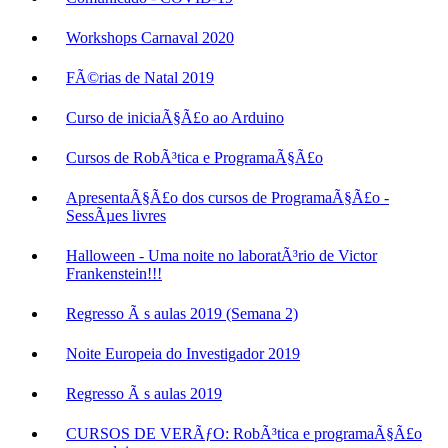
Workshops Carnaval 2020
FÃ©rias de Natal 2019
Curso de iniciaÃ§Ã£o ao Arduino
Cursos de RobÃ³tica e ProgramaÃ§Ã£o
ApresentaÃ§Ã£o dos cursos de ProgramaÃ§Ã£o -
SessÃµes livres
Halloween - Uma noite no laboratÃ³rio de Victor
Frankenstein!!!
Regresso Ã s aulas 2019 (Semana 2)
Noite Europeia do Investigador 2019
Regresso Ã s aulas 2019
CURSOS DE VERÃƒO: RobÃ³tica e programaÃ§Ã£o