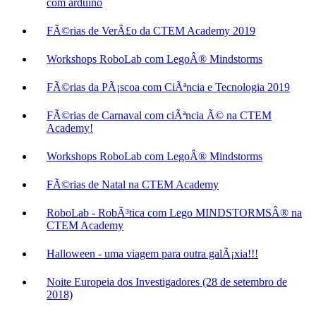
com arduino
FÃ©rias de VerÃ£o da CTEM Academy 2019
Workshops RoboLab com LegoÂ® Mindstorms
FÃ©rias da PÃ¡scoa com CiÃªncia e Tecnologia 2019
FÃ©rias de Carnaval com ciÃªncia Ã© na CTEM
Academy!
Workshops RoboLab com LegoÂ® Mindstorms
FÃ©rias de Natal na CTEM Academy
RoboLab - RobÃ³tica com Lego MINDSTORMSÂ® na
CTEM Academy
Halloween - uma viagem para outra galÃ¡xia!!!
Noite Europeia dos Investigadores (28 de setembro de
2018)