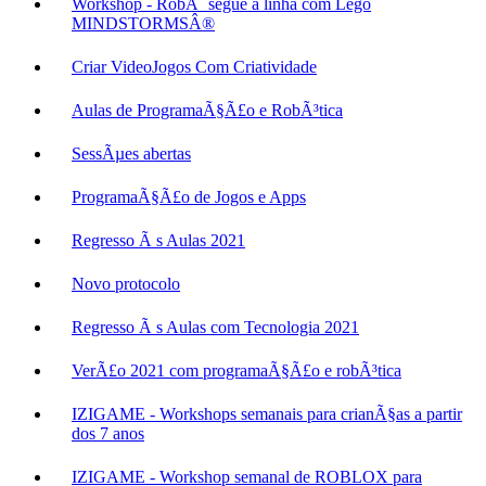
Workshop - RobÃ´ segue a linha com Lego
MINDSTORMSÂ®
Criar VideoJogos Com Criatividade
Aulas de ProgramaÃ§Ã£o e RobÃ³tica
SessÃµes abertas
ProgramaÃ§Ã£o de Jogos e Apps
Regresso Ã s Aulas 2021
Novo protocolo
Regresso Ã s Aulas com Tecnologia 2021
VerÃ£o 2021 com programaÃ§Ã£o e robÃ³tica
IZIGAME - Workshops semanais para crianÃ§as a partir
dos 7 anos
IZIGAME - Workshop semanal de ROBLOX para