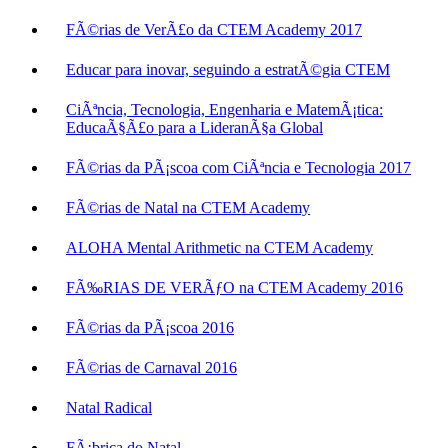
FÃ©rias de VerÃ£o da CTEM Academy 2017
Educar para inovar, seguindo a estratÃ©gia CTEM
CiÃªncia, Tecnologia, Engenharia e MatemÃ¡tica:
EducaÃ§Ã£o para a LideranÃ§a Global
FÃ©rias da PÃ¡scoa com CiÃªncia e Tecnologia 2017
FÃ©rias de Natal na CTEM Academy
ALOHA Mental Arithmetic na CTEM Academy
FÃ‰RIAS DE VERÃƒO na CTEM Academy 2016
FÃ©rias da PÃ¡scoa 2016
FÃ©rias de Carnaval 2016
Natal Radical
FÃ¡brica do Natal