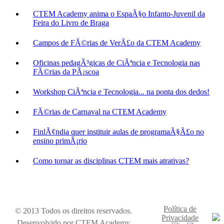
CTEM Academy anima o EspaÃ§o Infanto-Juvenil da
Feira do Livro de Braga
Campos de FÃ©rias de VerÃ£o da CTEM Academy
Oficinas pedagÃ³gicas de CiÃªncia e Tecnologia nas
FÃ©rias da PÃ¡scoa
Workshop CiÃªncia e Tecnologia... na ponta dos dedos!
FÃ©rias de Carnaval na CTEM Academy
FinlÃ¢ndia quer instituir aulas de programaÃ§Ã£o no
ensino primÃ¡rio
Como tornar as disciplinas CTEM mais atrativas?
Política de
© 2013 Todos os direitos reservados.
Privacidade
Desenvolvido por
CTEM Academy