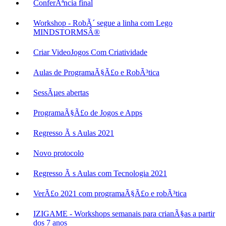
ConferÃªncia final
Workshop - RobÃ´ segue a linha com Lego
MINDSTORMSÂ®
Criar VideoJogos Com Criatividade
Aulas de ProgramaÃ§Ã£o e RobÃ³tica
SessÃµes abertas
ProgramaÃ§Ã£o de Jogos e Apps
Regresso Ã s Aulas 2021
Novo protocolo
Regresso Ã s Aulas com Tecnologia 2021
VerÃ£o 2021 com programaÃ§Ã£o e robÃ³tica
IZIGAME - Workshops semanais para crianÃ§as a partir
dos 7 anos