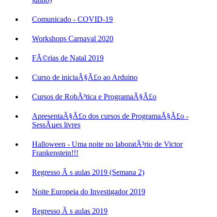
Comunicado - COVID-19
Workshops Carnaval 2020
FÃ©rias de Natal 2019
Curso de iniciaÃ§Ã£o ao Arduino
Cursos de RobÃ³tica e ProgramaÃ§Ã£o
ApresentaÃ§Ã£o dos cursos de ProgramaÃ§Ã£o -
SessÃµes livres
Halloween - Uma noite no laboratÃ³rio de Victor
Frankenstein!!!
Regresso Ã s aulas 2019 (Semana 2)
Noite Europeia do Investigador 2019
Regresso Ã s aulas 2019