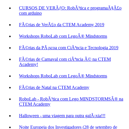
CURSOS DE VERÃƒO: RobÃ³tica e programaÃ§Ã£o
com arduino
FÃ©rias de VerÃ£o da CTEM Academy 2019
Workshops RoboLab com LegoÂ® Mindstorms
FÃ©rias da PÃ¡scoa com CiÃªncia e Tecnologia 2019
FÃ©rias de Carnaval com ciÃªncia Ã© na CTEM
Academy!
Workshops RoboLab com LegoÂ® Mindstorms
FÃ©rias de Natal na CTEM Academy
RoboLab - RobÃ³tica com Lego MINDSTORMSÂ® na
CTEM Academy
Halloween - uma viagem para outra galÃ¡xia!!!
Noite Europeia dos Investigadores (28 de setembro de