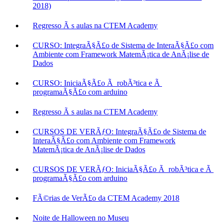
2018)
Regresso Ã s aulas na CTEM Academy
CURSO: IntegraÃ§Ã£o de Sistema de InteraÃ§Ã£o com
Ambiente com Framework MatemÃ¡tica de AnÃ¡lise de
Dados
CURSO: IniciaÃ§Ã£o Ã robÃ³tica e Ã
programaÃ§Ã£o com arduino
Regresso Ã s aulas na CTEM Academy
CURSOS DE VERÃƒO: IntegraÃ§Ã£o de Sistema de
InteraÃ§Ã£o com Ambiente com Framework
MatemÃ¡tica de AnÃ¡lise de Dados
CURSOS DE VERÃƒO: IniciaÃ§Ã£o Ã robÃ³tica e Ã
programaÃ§Ã£o com arduino
FÃ©rias de VerÃ£o da CTEM Academy 2018
Noite de Halloween no Museu