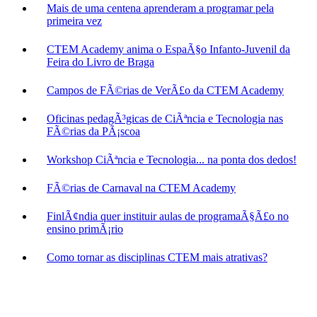
Mais de uma centena aprenderam a programar pela
primeira vez
CTEM Academy anima o EspaÃ§o Infanto-Juvenil da
Feira do Livro de Braga
Campos de FÃ©rias de VerÃ£o da CTEM Academy
Oficinas pedagÃ³gicas de CiÃªncia e Tecnologia nas
FÃ©rias da PÃ¡scoa
Workshop CiÃªncia e Tecnologia... na ponta dos dedos!
FÃ©rias de Carnaval na CTEM Academy
FinlÃ¢ndia quer instituir aulas de programaÃ§Ã£o no
ensino primÃ¡rio
Como tornar as disciplinas CTEM mais atrativas?