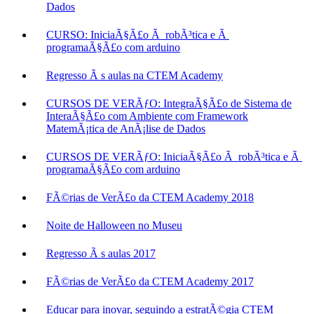
Dados
CURSO: IniciaÃ§Ã£o Ã robÃ³tica e Ã
programaÃ§Ã£o com arduino
Regresso Ã s aulas na CTEM Academy
CURSOS DE VERÃƒO: IntegraÃ§Ã£o de Sistema de
InteraÃ§Ã£o com Ambiente com Framework
MatemÃ¡tica de AnÃ¡lise de Dados
CURSOS DE VERÃƒO: IniciaÃ§Ã£o Ã robÃ³tica e Ã
programaÃ§Ã£o com arduino
FÃ©rias de VerÃ£o da CTEM Academy 2018
Noite de Halloween no Museu
Regresso Ã s aulas 2017
FÃ©rias de VerÃ£o da CTEM Academy 2017
Educar para inovar, seguindo a estratÃ©gia CTEM