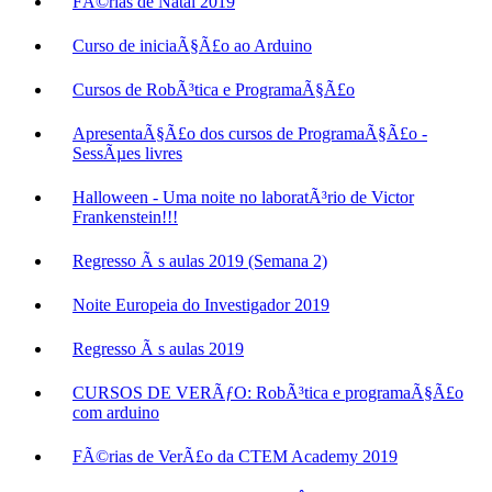
FÃ©rias de Natal 2019
Curso de iniciaÃ§Ã£o ao Arduino
Cursos de RobÃ³tica e ProgramaÃ§Ã£o
ApresentaÃ§Ã£o dos cursos de ProgramaÃ§Ã£o -
SessÃµes livres
Halloween - Uma noite no laboratÃ³rio de Victor
Frankenstein!!!
Regresso Ã s aulas 2019 (Semana 2)
Noite Europeia do Investigador 2019
Regresso Ã s aulas 2019
CURSOS DE VERÃƒO: RobÃ³tica e programaÃ§Ã£o
com arduino
FÃ©rias de VerÃ£o da CTEM Academy 2019