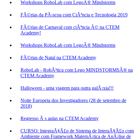
Workshops RoboLab com LegoÂ® Mindstorms
FÃ©rias da PÃ¡scoa com CiÃªncia e Tecnologia 2019
FÃ©rias de Carnaval com ciÃªncia Ã© na CTEM
Academy!
Workshops RoboLab com LegoÂ® Mindstorms
FÃ©rias de Natal na CTEM Academy
RoboLab - RobÃ³tica com Lego MINDSTORMSÂ® na
CTEM Academy
Halloween - uma viagem para outra galÃ¡xia!!!
Noite Europeia dos Investigadores (28 de setembro de
2018)
Regresso Ã s aulas na CTEM Academy
CURSO: IntegraÃ§Ã£o de Sistema de InteraÃ§Ã£o com
Ambiente com Framework MatemÃ¡tica de AnÃ¡lise de