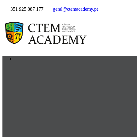
+351 925 887 177
geral@ctemacademy.pt