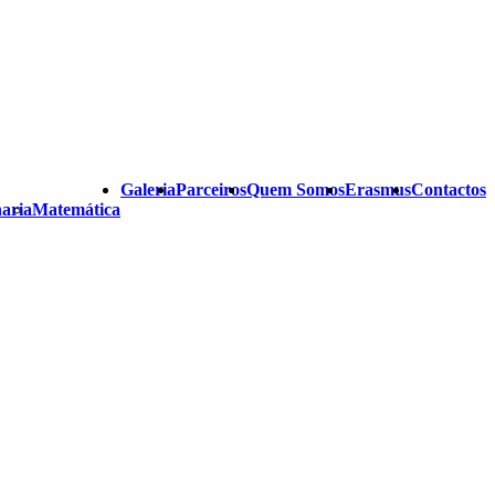
Galeria
Parceiros
Quem Somos
Erasmus
Contactos
aria
Matemática